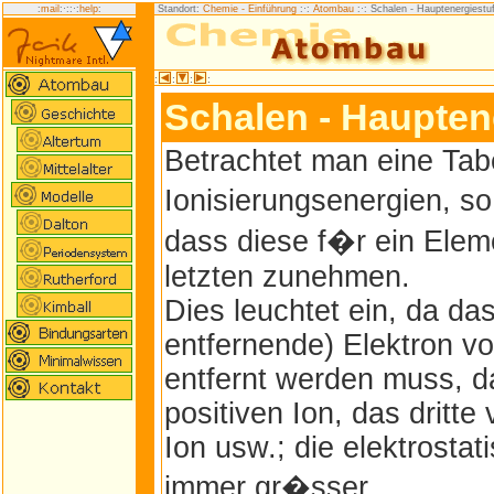
:
mail
:·:
:·:
help
:
Standort:
Chemie - Einführung
:·:
Atombau
:·: Schalen - Hauptenergiestu
:
:
:
:
Schalen - Haupten
Betrachtet man eine Tabe
Ionisierungsenergien, so
dass diese f�r ein Elem
letzten zunehmen.
Dies leuchtet ein, da da
entfernende) Elektron v
entfernt werden muss, d
positiven Ion, das dritt
Ion usw.; die elektrosta
immer gr�sser.