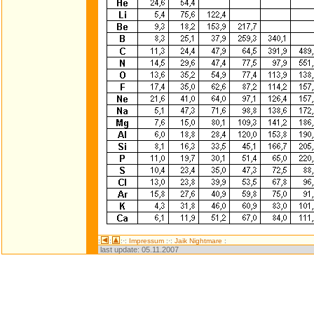
:
:
:·:
Impressum
:·:
Jaik Nightmare
:
last update:
05.11.2007