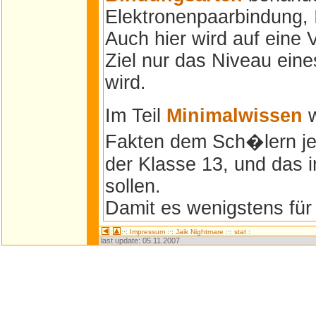
Elektronenpaarbindung, 
Auch hier wird auf eine V
Ziel nur das Niveau ein
wird.
Im Teil
Minimalwissen
w
Fakten dem Sch�lern je
der Klasse 13, und das i
sollen.
Damit es wenigstens für 
:
:
:·:
Impressum
:·:
Jaik Nightmare
:·:
stat
:
last update:
05.11.2007