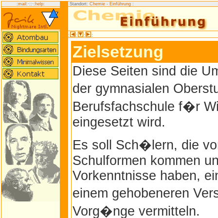
:
mail
:·:
:·:
help
:
Standort:
Chemie - Einführung
:
:
:
:
:
Zielsetzung
Diese Seiten sind die Um
der gymnasialen Oberst
Berufsfachschule f�r W
eingesetzt wird.
Es soll Sch�lern, die v
Schulformen kommen und
Vorkenntnisse haben, ei
einem gehobeneren Ver
Vorg�nge vermitteln.