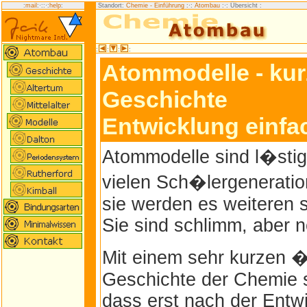
:
mail
:·:
:·:
help
:
Standort:
Chemie - Einführung
:·:
Atombau
:·: Übersicht
:
:
:
:
:
Atommodelle - kur
Geschichte
Entwicklung einfa
Atommodelle sind l�stig
vielen Sch�lergeneratio
sie werden es weiteren s
Sie sind schlimm, aber 
Mit einem sehr kurzen �
Geschichte der Chemie s
dass erst nach der Entw