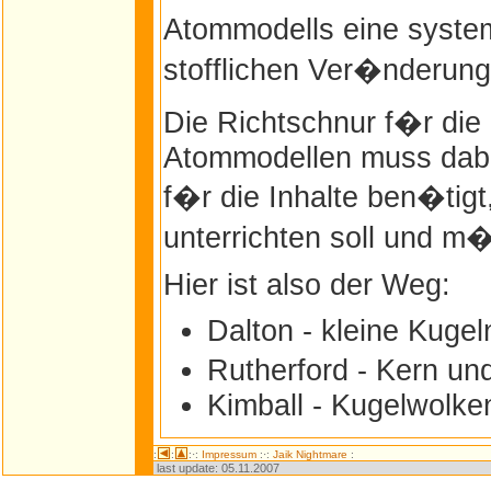
Atommodells eine syste
stofflichen Ver�nderung
Die Richtschnur f�r die
Atommodellen muss dabe
f�r die Inhalte ben�tigt,
unterrichten soll und m
Hier ist also der Weg:
Dalton - kleine Kugel
Rutherford - Kern un
Kimball - Kugelwolke
:
:
:·:
Impressum
:·:
Jaik Nightmare
:
last update:
05.11.2007